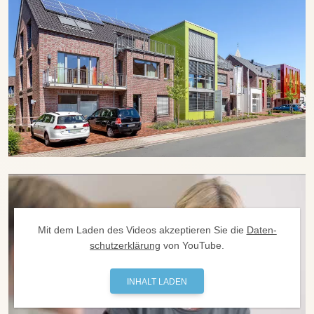
Mit dem La­den des Videos ak­zep­tie­ren Sie die
Da­ten­
schutz­er­klä­rung
von YouTube.
INHALT LADEN