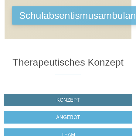
Schulabsentismusambulan
Therapeutisches Konzept
N
KONZEPT
N
ANGEBOT
N
TEAM