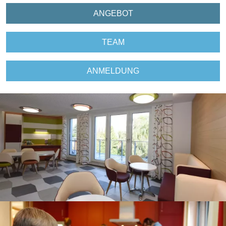
N
ANGEBOT
N
TEAM
N
ANMELDUNG