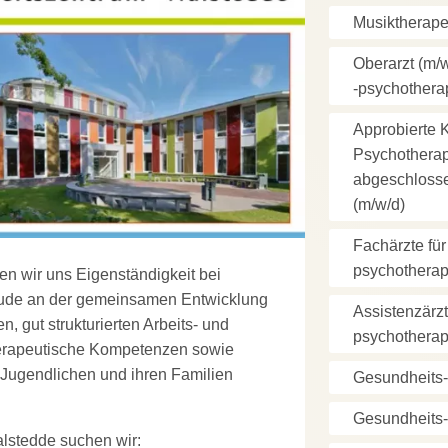
Musiktherapeu
Oberarzt (m/w
-psychothera
Approbierte 
Psychotherap
abgeschloss
(m/w/d)
Fachärzte für
psychotherap
en wir uns Eigenständigkeit bei
reude an der gemeinsamen Entwicklung
Assistenzärzt
, gut strukturierten Arbeits- und
psychotherap
herapeutische Kompetenzen sowie
Jugendlichen und ihren Familien
Gesundheits-
Gesundheits-
alstedde suchen wir: