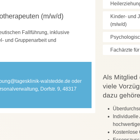
Heilerziehun
otherapeuten (m/w/d)
Kinder- und 
(m/w/d)
utischen Fallführung, inklusive
Psychologisc
el- und Gruppenarbeit und
Fachärzte für
Als Mitglied
bung@tagesklinik-walstedde.de
oder
viele Vorzüg
rsonalverwaltung, Dorfstr. 9, 48317
dazu gehöre
Überdurchsc
Individuelle
hochwertiger
Kostenlose 
Essenszusc