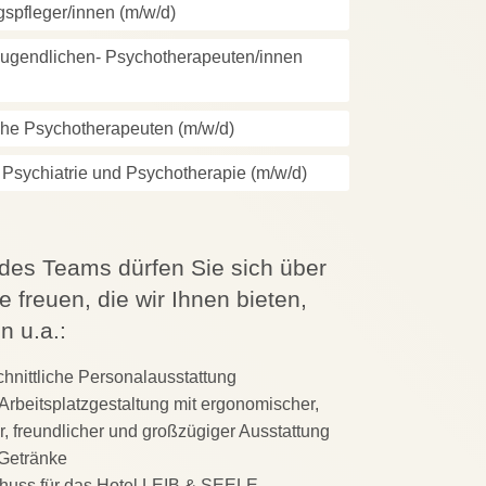
gspfleger/innen (m/w/d)
Jugendlichen- Psychotherapeuten/innen
he Psychotherapeuten (m/w/d)
 Psychiatrie und Psychotherapie (m/w/d)
 des Teams dürfen Sie sich über
e freuen, die wir Ihnen bieten,
n u.a.:
hnittliche Personalausstattung
 Arbeitsplatzgestaltung mit ergonomischer,
, freundlicher und großzügiger Ausstattung
Getränke
huss für das Hotel LEIB & SEELE