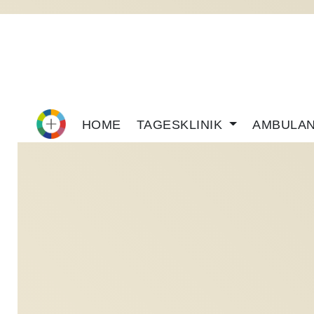
ÜBERSICHT
(CURRENT)
HOME
TAGESKLINIK
AMBULA
DER
EINRICHTUNGEN
VOM
GESUNDHEITSZENTRUM
WALSTEDDE